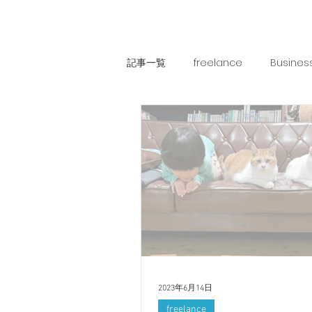
記事一覧
freelance
Busines
オフネコ
OFNE船長のぼやき
2023年6月14日
freelance