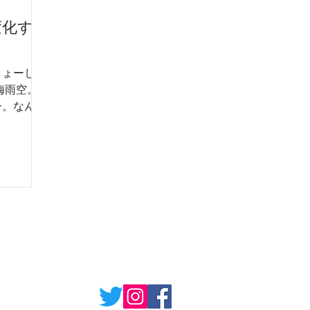
変化す
しょーしょ
梅雨空。
ー。なん
今日は
はずっと
っ。 今日
たのです