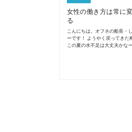
女性の働き方は常に
る
こんにちは。オフネの船長・
ーです！ ようやく戻ってきた
この夏の水不足は大丈夫かな
て、貯水率を調べてみたら、 
90％を超えている様子。 今週
雨だから、大丈夫そう。 ほっ
は、ラジオでも少しお話しし
が、...