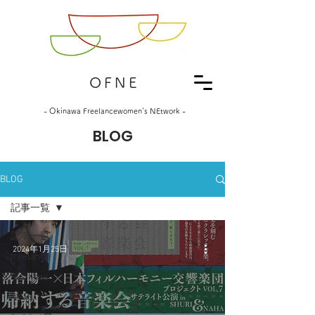
OFNE
- Okinawa Freelancewomen's NEtwork -
BLOG
BLOG
記事一覧
記事一覧
2024年1月25日
freelance
Business
News