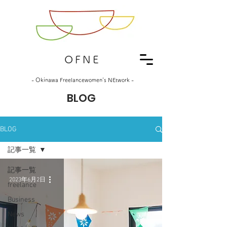
OFNE
- Okinawa Freelancewomen's NEtwork -
BLOG
BLOG
記事一覧
記事一覧
2023年6月2日
freelance
Business
News