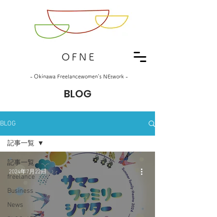
OFNE
- Okinawa Freelancewomen's NEtwork -
BLOG
BLOG
記事一覧
記事一覧
2024年7月22日
freelance
Business
News