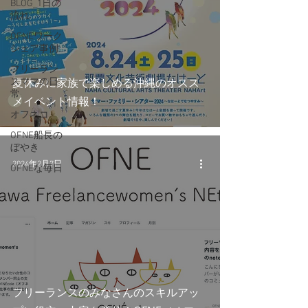
BLOG_1日の
流れ
OFNEワーク
シェア事例
フリーラン
夏休みに家族で楽しめる沖縄のオスス
スママの日
常
メイベント情報！
オフネコ
OFNE船長の
ぼやき
2024年2月7日
OFNEな毎日
フリーランスのみなさんのスキルアッ