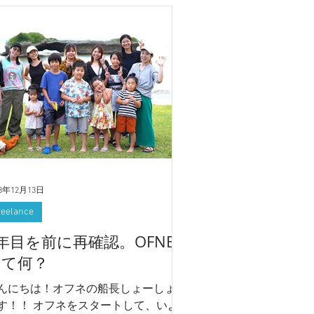
23年12月13日
reelance
年目を前に再確認。OFNE
って何？
んにちは！オフネの船長しょーしょー
オフネをスタートして、いよ