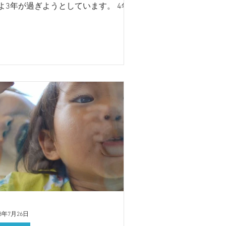
よ3年が過ぎようとしています。 4年
を前に、一度振り返りたい！
FNE（オフネ）って何だっけ？？ OFNE
Okinawa Freelancewomen's NEtwork
！...
23年7月26日