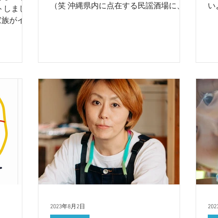
（笑 沖縄県内に点在する民謡酒場に、
い
トしまし
行こう！行ってほしい！Let's SAKABA!
目
家族がイン
という思いがこもったフリーペーパーを
O
つり、看
OFNEで制作致しました。 こちらのお仕
とは
がたいこ
事はいつもPODCASTでお世話になってい
の略
したが、小
る...
は本当に辛
2023年8月2日
20