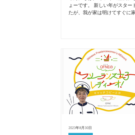
ょーです。 新しい年がスター
たが、我が家は明けてすぐに
フルエンザにかかり、 続々う
病からの幕開けでした。 あり
とに私は全くうつりませんで
さな子どもがしんどそうなの
いものですね。...
2023年8月30日