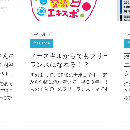
2024年1月31日
20
freelance
f
さんの
ノースキルからでもフリー
つ内容
ランスになれる！？
フネ）の
初めまして。OFNEのナボコです。 京都
から沖縄に流れ着いて、早２３年！！３
標である“フ
沖
人の子育て中のフリーランスママです。
背中を押し
＆
在宅の仕事をしながら、OFNEに参加。
eにて情
ネ
現在はWebデザインの勉強中です。
日
元々、デザイナーでもDTPオペレーター
モ
でもない私ですが、...
公
い