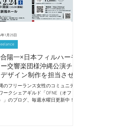
24年1月25日
reelance
落合陽一×日本フィルハーモ
ニー交響楽団様沖縄公演チラ
シデザイン制作を担当させ
ていただきました！
縄のフリーランス女性のコミュニティ
ワークシェアギルド「OFNE（オフ
）」のブログ、毎週水曜日更新中！今
の内容は、落合陽一×日本フィルハー
ニー交響楽団「帰納する音楽会」沖縄
演のチラシのデザインを業務をご依頼
ただいたお話です！