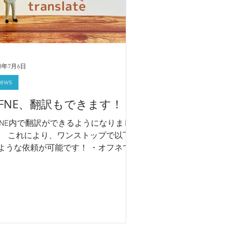
23年7月6日
ews
FNE、翻訳もできます！
FNE内で翻訳ができるようになりまし
。 これにより、ワンストップで以下
ような依頼が可能です！ ・オフネで
刷物やホームページを作成し、それを
訳して同時に外国語版を作る。 ・海
インバウンド向けの印刷物やWEBを、
本語原稿で依頼する 今後も進化する
フネをどうぞお楽しみに