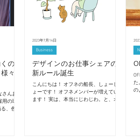
2023年7月14日
20
Business
N
働くの
デザインのお仕事シェアの
O
る様々
新ルール誕生
O
た
こんにちは！ オフネの船長、しょーし
の
ょーです！ オフネメンバーが増えてい
なさんお
印
ます！ 実は、本当にじわじわ。と、オ
雇用の環
翻
フネメンバーは増えていっています。
陥る、色々
外
最近新聞に載った！とか、メディアに出
今週
日
た！とか全然ないのですが、 どこから
ことをブロ
オ
か見つけてきてくださいます。 ありが
。 無理
たや！！...
き、辛い思