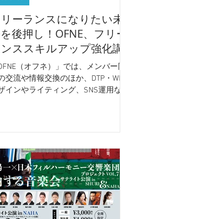
フリーランスになりたい未
を後押し！OFNE、フリー
ランススキルアップ強化講
座を始めます。
OFNE（オフネ）」では、メンバー同
の交流や情報交換のほか、DTP・WEB
ザインやライティング、SNS運用など
在宅でできる案件の受け皿となり、み
なで作業をシェアしています。 現在
メンバー数は100名目前！様々な環境
肩書きで頑張っている女性が集まって
り、その中...