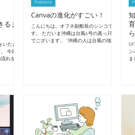
freelance
f
】
Canvaの進化がすごい！
できるま
こんにちは。オフネ副船長のシンコで
す。 ただいま沖縄は台風6号の真っ只中
でございます。 ”沖縄の人は台風の強さ
をいただ
O
をヘクトパスカルでわかる”というある
。 今回
ン
あるがあるくらい台風は身近なもので
の流れをご
ま
す。 ちなみにヘクトパスカルとは台風
お仕事の
い
の強さ(大きさ)を表す単位で、hPaと書き
ないので、
女
ます。...
のバナー作