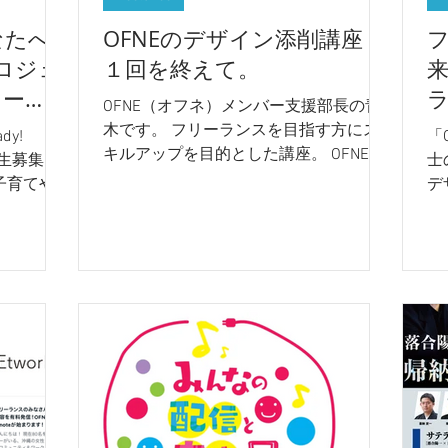
なたへ
OFNEのデザイン添削講座 第
 プロジェ
１回を終えて。
来
ター
OFNE（オフネ）メンバー支援部長の青
木です。 フリーランスを目指す方にス
y!
「
キルアップを目的とした講座。 OFNEの
講生募集ス
士
「デザイン添削講座」が今月より始まり
子育てや
デ
ました。
収入を増や
の
ば良いかわ
ん
を抱える女
の
サポートし
や
ります。
お