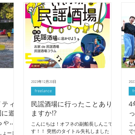
2023年12月20日
20
freelance
f
イティ
民謡酒場に行ったことあり
4
園に遊
ますか!?
ちゃう
こんにちは！オフネの副船長しんこで
こ
す！！ 突然のタイトル失礼しました
です！！ 
しょーし