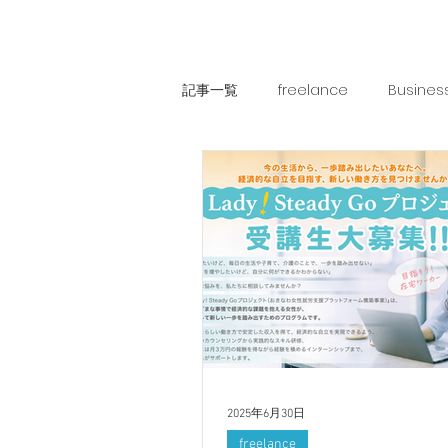
記事一覧
freelance
Busines
オフネコ
OFNE船長のぼやき
2025年6月30日
freelance