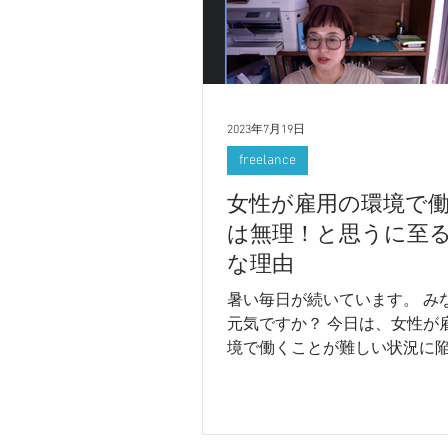
2023年7月19日
freelance
女性が雇用の環境で
は無理！と思うに至
な理由
暑い毎日が続いています。 み
元気ですか？ 今日は、女性が
境で働くことが難しい状況に
な理由ということで、 実際に
PODCASTでもお話ししている
グでも取り上げたいと思います
に会社などで雇用の環境で働