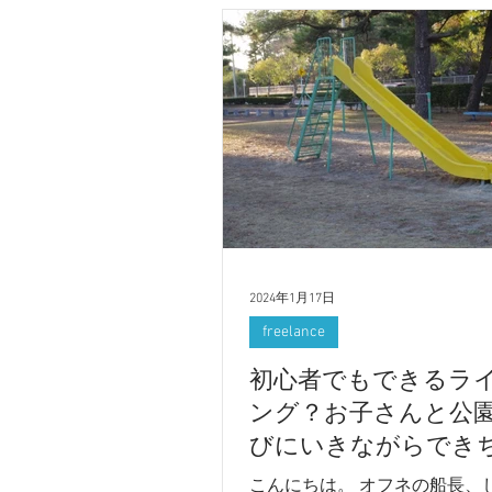
2024年1月17日
freelance
初心者でもできるラ
ング？お子さんと公
びにいきながらでき
お仕事！
こんにちは。 オフネの船長、