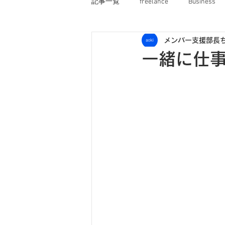
記事一覧
freelance
Business
メンバー支援部長
オフネコ
OFNE船長のぼやき
一緒に仕