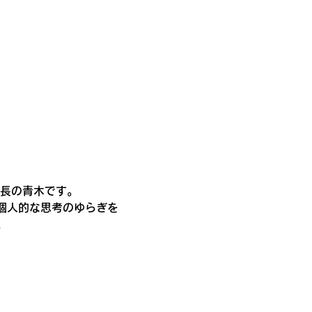
部長の青木です。
個人的な思考のゆらぎを
。