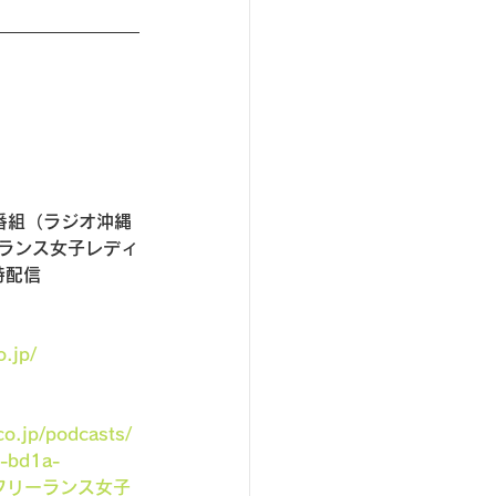
番組（ラジオ沖縄
ーランス女子レディ
時配信
o.jp/
co.jp/podcasts/
-bd1a-
neのフリーランス女子