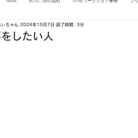
News
BLOG_1日の流れ
OFNEワークシェア事例
フ
ちぃちゃん
2024年10月7日
読了時間: 3分
OFNEな毎日
事をしたい人