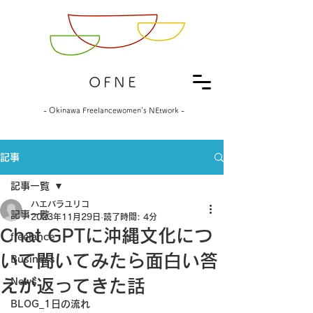
OFNE
- Okinawa Freelancewomen's NEtwork -
記事
記事一覧
ハエバラユリコ
記事一覧
2023年11月29日
読了時間: 4分
Chat GPTに沖縄文化につ
freelance
いて聞いてみたら面白い答
Business
えが返ってきた話
News
BLOG_1日の流れ