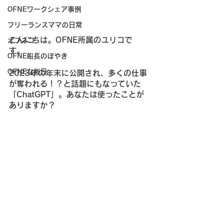
OFNEワークシェア事例
フリーランスママの日常
こんにちは。OFNE所属のユリコで
オフネコ
す。
OFNE船長のぼやき
OFNEな毎日
2023年の年末に公開され、多くの仕事
が奪われる！？と話題にもなっていた
「ChatGPT」。あなたは使ったことが
ありますか？