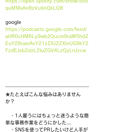
https://open.spotify.com/show/5fXr
quMMxAn8zVuXnQkLQ8
google　
https://podcasts.google.com/feed/
aHR0cHM6Ly9wb2Qucm9raW5hd2
EuY28uanAvY21zZXJ2ZXIvUG9kY2
FzdEJsb2dzL2luZGV4LzQyLnJzcw
★たとえばこんな悩みはありません
か？
　・1人雇うにはちょっと迷うような簡
単な事務作業をどうにかした…
　・SNSを使ってPRしたいけど人手が