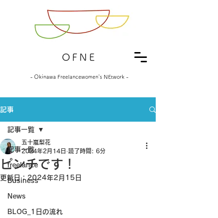
OFNE
- Okinawa Freelancewomen's NEtwork -
記事
記事一覧
五十嵐梨花
記事一覧
2024年2月14日
読了時間: 6分
ピンチです！
freelance
更新日：
2024年2月15日
Business
News
BLOG_1日の流れ