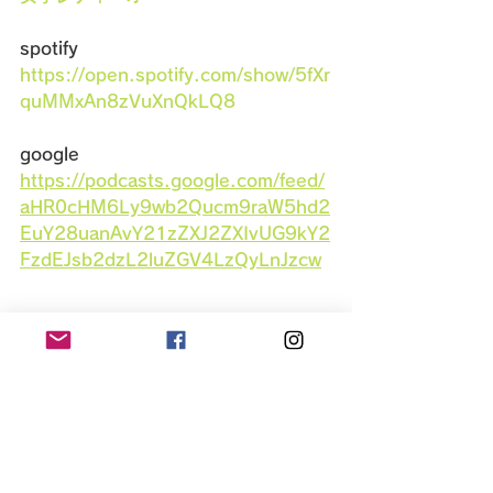
spotify　
https://open.spotify.com/show/5fXr
quMMxAn8zVuXnQkLQ8
google　
https://podcasts.google.com/feed/
aHR0cHM6Ly9wb2Qucm9raW5hd2
EuY28uanAvY21zZXJ2ZXIvUG9kY2
FzdEJsb2dzL2luZGV4LzQyLnJzcw
★たとえばこんな悩みはありません
か？
　・1人雇うにはちょっと迷うような簡
単な事務作業をどうにかした…