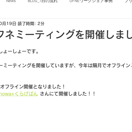
News
BLOG_1日の流れ
OFNEワークシェア事例
フ
0月19日
読了時間: 2分
OFNEな毎日
フネミーティングを開催しま
しょーしょーです。
ーミーティングを開催していますが、今年は隔月でオフライン
はオフライン開催となりました！
onowa+くらげぱん
 さんにて開催しました！！