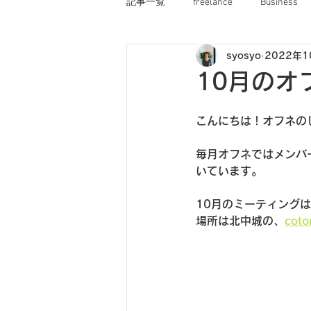
記事一覧
freelance
Business
syosyo
2022年1
オフネコ
OFNE船長のぼやき
10月のオ
こんにちは！オフネの
毎月オフネではメンバ
いています。
10月のミーティング
場所は北中城の、
cot