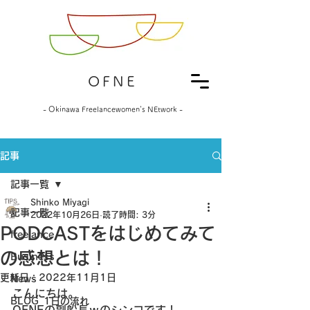
OFNE
- Okinawa Freelancewomen's NEtwork -
記事
記事一覧
Shinko Miyagi
記事一覧
2022年10月26日
読了時間: 3分
PODCASTをはじめてみて
freelance
の感想とは！
Business
更新日：
2022年11月1日
News
こんにちは。
BLOG_1日の流れ