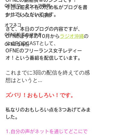
OFNEの副船長ｗのシンコです！
OFNEワークシェア事例
今日は船長不在のため私がブログを書
かせていただいてます。
フリーランスママの日常
オフネコ
さて、本日のブログの内容ですが、
OFNE船長のぼやき
OFNEは今年の10月から
ラジオ沖縄
の
公式PODCASTとして、
OFNEな毎日
OFNEのフリーランス女子レディー
オ！という番組を配信しています。
これまでに3回の配信を終えての感
想はというと…
ズバリ！おもしろい！です。
私なりのおもしろい点を3つあげてみま
した。
1.自分の声がネットを通じてどこにで