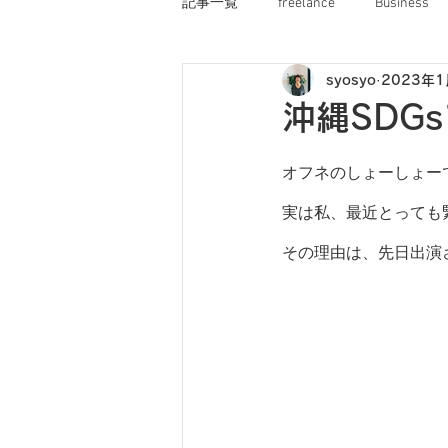
記事一覧
freelance
Business
syosyo
2023年
オフネコ
OFNE船長のぼやき
沖縄SDG
オフネのしょーしょー
実は私、最近とっても
その理由は、先日出演