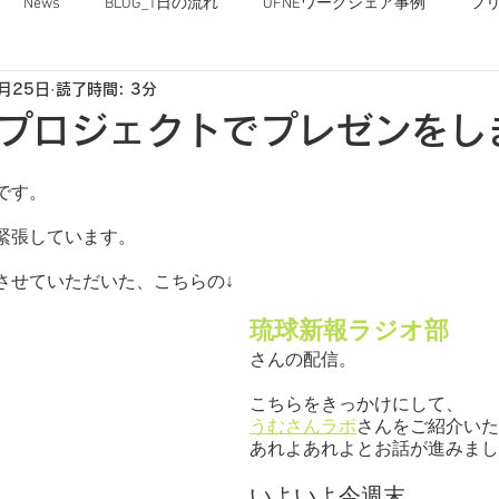
News
BLOG_1日の流れ
OFNEワークシェア事例
フ
1月25日
読了時間: 3分
OFNEな毎日
sプロジェクトでプレゼンをし
です。
緊張しています。
させていただいた、こちらの↓
琉球新報ラジオ部
さんの配信。
こちらをきっかけにして、
うむさんラボ
さんをご紹介いた
あれよあれよとお話が進みまし
いよいよ今週末。