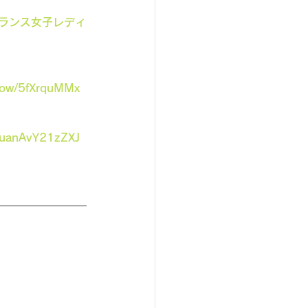
フリーランス女子レディ
show/5fXrquMMx
8uanAvY21zZXJ