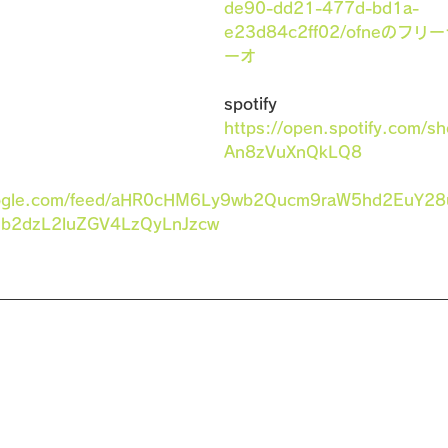
de90-dd21-477d-bd1a-
e23d84c2ff02/ofneの
ーオ
spotify　
https://open.spotify.com/
An8zVuXnQkLQ8
google.com/feed/aHR0cHM6Ly9wb2Qucm9raW5hd2EuY2
sb2dzL2luZGV4LzQyLnJzcw