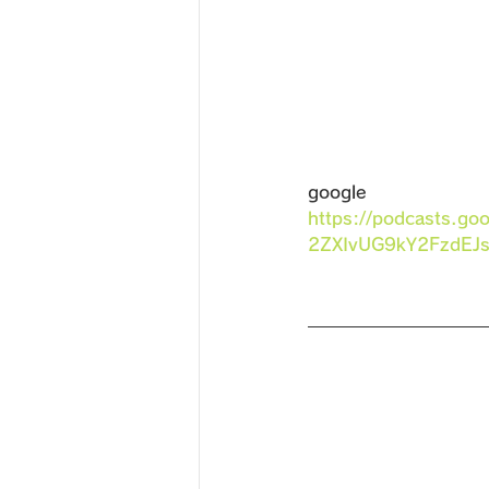
google　
https://podcasts.
2ZXIvUG9kY2FzdEJ