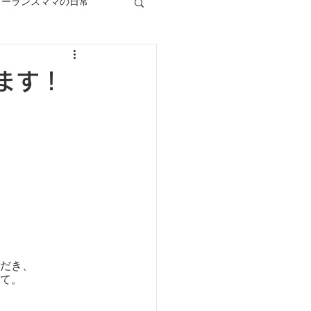
リーランスママの日常
ます！
だき、
て。