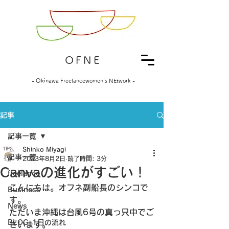
OFNE
- Okinawa Freelancewomen's NEtwork -
記事
記事一覧
Shinko Miyagi
記事一覧
2023年8月2日
読了時間: 3分
Canvaの進化がすごい！
freelance
こんにちは。オフネ副船長のシンコで
Business
す。
News
ただいま沖縄は台風6号の真っ只中でご
BLOG_1日の流れ
ざいます。