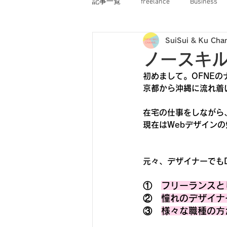
記事一覧
freelance
Business
SuiSui & Ku Cha
オフネコ
OFNE船長のぼやき
ノースキ
初めまして。OFNEの
京都から沖縄に流れ着
在宅の仕事をしながら、
現在はWebデザイン
元々、デザイナーでも
①　
フリーランスと
②　
憧れのデザイナ
③　
様々な職種の方