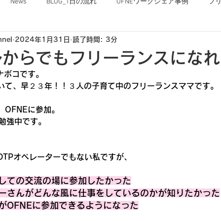
News
BLOG_1日の流れ
OFNEワークシェア事例
フ
nnel
2024年1月31日
読了時間: 3分
OFNEな毎日
ルからでもフリーランスになれ
ナボコです。
いて、早２３年！！３人の子育て中のフリーランスママです。
OFNEに参加。
の勉強中です。
DTPオペレーターでもない私ですが、
しての交流の場に参加したかった
ーさんがどんな風に仕事をしているのかが知りたかった
がOFNEに参加できるようになった