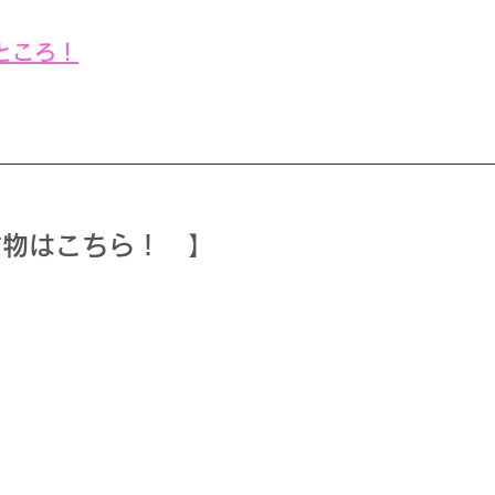
  
ところ！
作物はこちら！　】