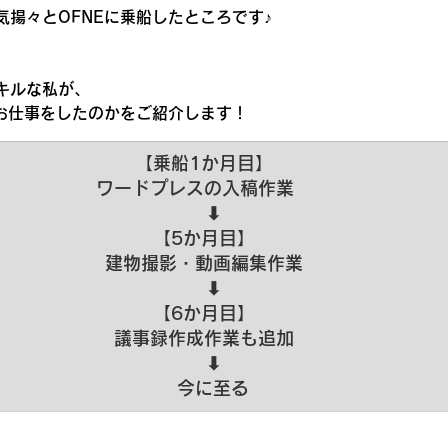
気揚々とOFNEに乗船したところです♪
キルな私が、
のお仕事をしたのかをご紹介します！
【乗船1か月目】
ワードプレスの入稿作業　
　⬇︎
【5か月目】
建物撮影・動画編集作業
　⬇︎
【6か月目】
議事録作成作業も追加
　⬇︎
　今に至る