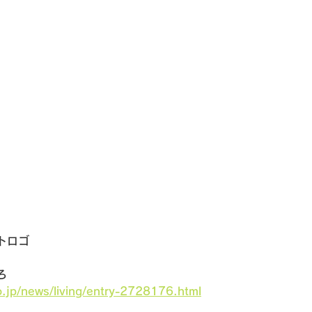
トロゴ
ろ
o.jp/news/living/entry-2728176.html