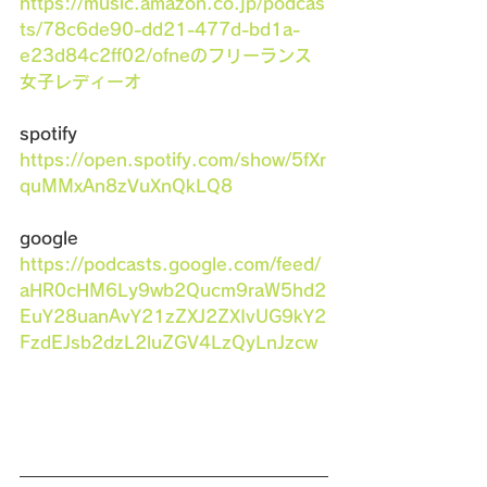
https://music.amazon.co.jp/podcas
ts/78c6de90-dd21-477d-bd1a-
e23d84c2ff02/ofneのフリーランス
女子レディーオ
spotify　
https://open.spotify.com/show/5fXr
quMMxAn8zVuXnQkLQ8
google　
https://podcasts.google.com/feed/
aHR0cHM6Ly9wb2Qucm9raW5hd2
EuY28uanAvY21zZXJ2ZXIvUG9kY2
FzdEJsb2dzL2luZGV4LzQyLnJzcw