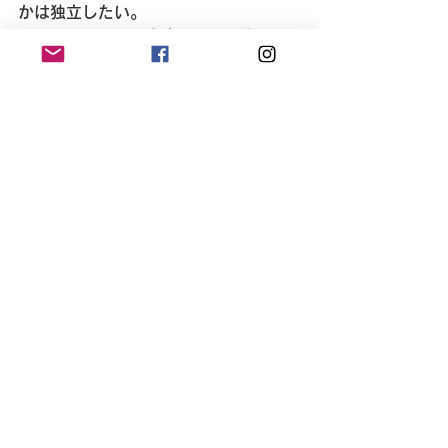
かは独立したい。
・フリーランス、在宅ワーカーとして
働きたいけどどうやったらいいのかわ
からない
・子育てしながら働く人たちをサポー
トしたい！
・同職のフリーランスさんと繋がって
仕事のシェアをしたい！情報交換した
い！
・フリーランスとして働く仲間が欲し
い！ 
などなど、沖縄でフリーランスでデザ
イン、ライティング、校正、動画編
集、事務などのお仕事をやっていきた
い人でしたらどなたでも大歓迎です。 
2023年で3年目のオフネは、オンライ